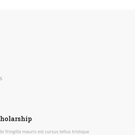
s
holarship
bi fringilla mauris est cursus tellus tristique