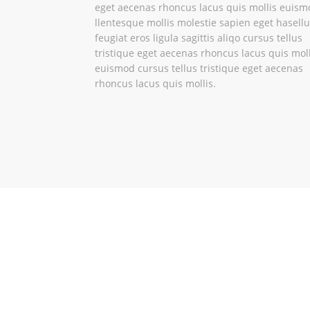
eget aecenas rhoncus lacus quis mollis euism
llentesque mollis molestie sapien eget hasell
feugiat eros ligula sagittis aliqo cursus tellus
tristique eget aecenas rhoncus lacus quis moll
euismod cursus tellus tristique eget aecenas
rhoncus lacus quis mollis.
¿TE AYUDAMOS A BUSCAR TU
PISO IDEAL?