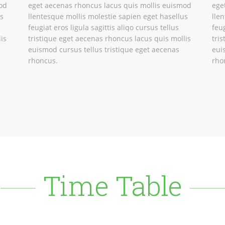
od
eget aecenas rhoncus lacus quis mollis euismod
ege
us
llentesque mollis molestie sapien eget hasellus
lle
feugiat eros ligula sagittis aliqo cursus tellus
feug
is
tristique eget aecenas rhoncus lacus quis mollis
tri
euismod cursus tellus tristique eget aecenas
eui
rhoncus.
rho
Time Table