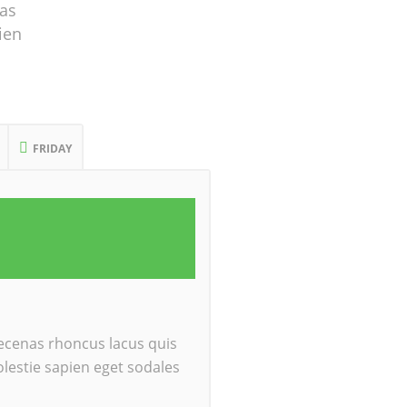
nas
ien
FRIDAY
 aecenas rhoncus lacus quis
lestie sapien eget sodales