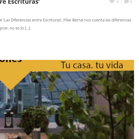
re Escrituras’
0
0
as Diferencias entre Escrituras’, Pilar Berral nos cuenta las diferencias
r, no es lo [...]