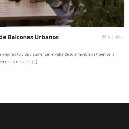
 de Balcones Urbanos
0
0
e mejoran tu vida y aumentan el valor de tu inmueble os traemos la
n casa y no sabes [...]